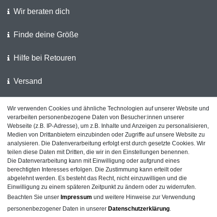
Wir beraten dich
Finde deine Größe
Hilfe bei Retouren
Versand
Wir verwenden Cookies und ähnliche Technologien auf unserer Website und
Wir unterstützen die Polizei
verarbeiten personenbezogene Daten von Besucher:innen unserer
Webseite (z.B. IP-Adresse), um z.B. Inhalte und Anzeigen zu personalisieren,
Kundenfeedback auf ShopVote
Medien von Drittanbietern einzubinden oder Zugriffe auf unsere Website zu
analysieren. Die Datenverarbeitung erfolgt erst durch gesetzte Cookies. Wir
teilen diese Daten mit Dritten, die wir in den Einstellungen benennen.
Die Datenverarbeitung kann mit Einwilligung oder aufgrund eines
berechtigten Interesses erfolgen. Die Zustimmung kann erteilt oder
Impressum
Daten­schutz­erklärung
AGB
abgelehnt werden. Es besteht das Recht, nicht einzuwilligen und die
Einwilligung zu einem späteren Zeitpunkt zu ändern oder zu widerrufen.
Beachten Sie unser
Impressum
und weitere Hinweise zur Verwendung
personenbezogener Daten in unserer
Daten­schutz­erklärung
.
Barrierefreiheitserklärung
Widerrufs­recht