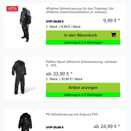
-67%
4Fighter Schwitzanzug für das Training / für
effektive Gewichtsreduktion in schwarz
9,99 € *
UVP 29,99 €
1
Stück
| 9,99 € / Stück
In den Warenkorb
Lieferung in 1-2 Werktagen
Paffen-Sport Allround Schwitzanzug, schwarz
S - XXL
ab 33,90 € *
1
Stück
| 33,90 € / Stück
Artikel anzeigen
Lieferung in 1-2 Werktagen
PX Schwitzanzug mit Kapuze PVC
ab 24,99 € *
UVP 26,95 €