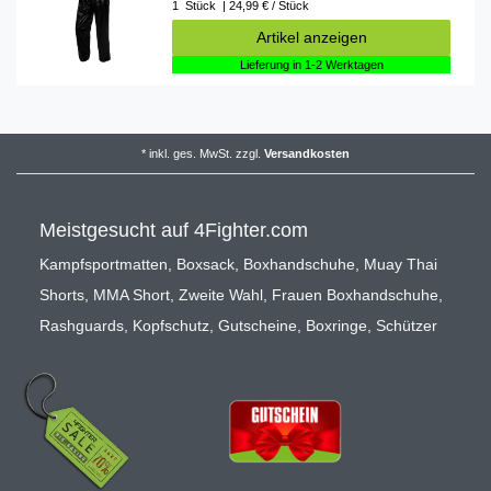
1
Stück
| 24,99 € / Stück
Artikel anzeigen
Lieferung in 1-2 Werktagen
*
inkl. ges. MwSt.
zzgl.
Versandkosten
Meistgesucht auf 4Fighter.com
Kampfsportmatten
,
Boxsack
,
Boxhandschuhe
,
Muay Thai
Shorts
,
MMA Short
,
Zweite Wahl
,
Frauen Boxhandschuhe
,
Rashguards
,
Kopfschutz
,
Gutscheine
,
Boxringe
,
Schützer