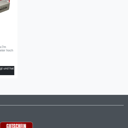
7x7m
Meter hoch
igt und hat