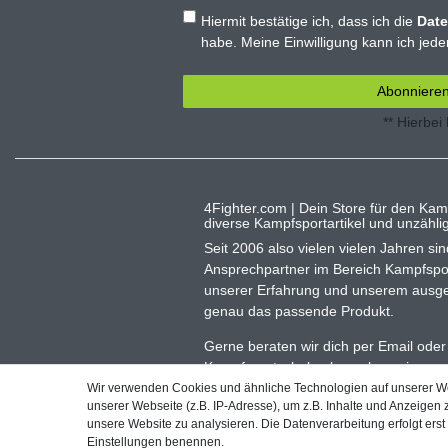
Hiermit bestätige ich, dass ich die
Date
habe. Meine Einwilligung kann ich jeder
Abonniere
** Hierbei
4Fighter.com | Dein Store für den Kam
diverse Kampfsportartikel und unzähl
Seit 2006 also vielen vielen Jahren sind
Ansprechpartner im Bereich Kampfsporta
unserer Erfahrung und unserem ausge
genau das passende Produkt.
Gerne beraten wir dich per Email oder 
Kampfsportschulen besuchen wir gerne
unsere Produkte vor.
Wir verwenden Cookies und ähnliche Technologien auf unserer 
unserer Webseite (z.B. IP-Adresse), um z.B. Inhalte und Anzeigen 
unsere Website zu analysieren. Die Datenverarbeitung erfolgt erst d
Einstellungen benennen.