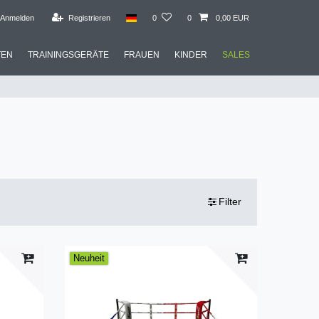
Anmelden
Registrieren
0
0
0,00 EUR
TEN
TRAININGSGERÄTE
FRAUEN
KINDER
SALES
Filter
Neuheit