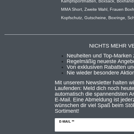
Kampfsportmatten
,
Boxsack
,
Boxhand
MMA Short
,
Zweite Wahl
,
Frauen Box
Kopfschutz
,
Gutscheine
,
Boxringe
,
Sch
NICHTS MEHR V
Neuheiten und Top-Marken 
Regelmäßig neueste Angebo
Von exklusiven Rabatten und
Nie wieder besondere Aktio
Mit unserem Newsletter halten w
Laufenden: Meld dich noch heute
automatisch die spannendsten An
E-Mail. Eine Abmeldung ist jederz
wünschen dir viel Spaß beim Stö
Sortiment!
E-MAIL **