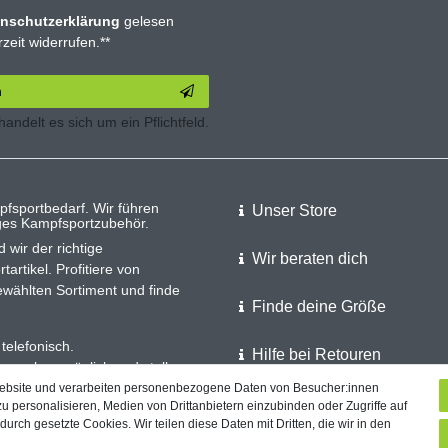
n­schutz­erklärung
gelesen
zeit widerrufen.**
n
 handelt es sich um ein Pflichtfeld.
pfsportbedarf. Wir führen
Unser Store
iges Kampfsportzubehör.
 wir der richtige
Wir beraten dich
rtikel. Profitiere von
wählten Sortiment und finde
Finde deine Größe
telefonisch.
Hilfe bei Retouren
 auch persönlich und stellen
Website und verarbeiten personenbezogene Daten von Besucher:innen
Versand
zu personalisieren, Medien von Drittanbietern einzubinden oder Zugriffe auf
urch gesetzte Cookies. Wir teilen diese Daten mit Dritten, die wir in den