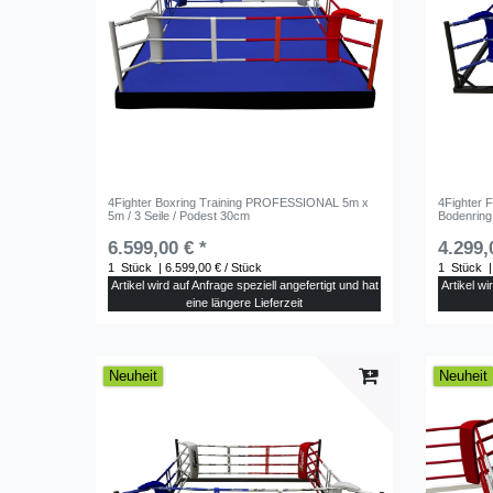
4Fighter Boxring Training PROFESSIONAL 5m x
4Fighter F
5m / 3 Seile / Podest 30cm
Bodenring 
6.599,00 € *
4.299,
1
Stück
| 6.599,00 € / Stück
1
Stück
|
Artikel wird auf Anfrage speziell angefertigt und hat
Artikel wi
eine längere Lieferzeit
Neuheit
Neuheit