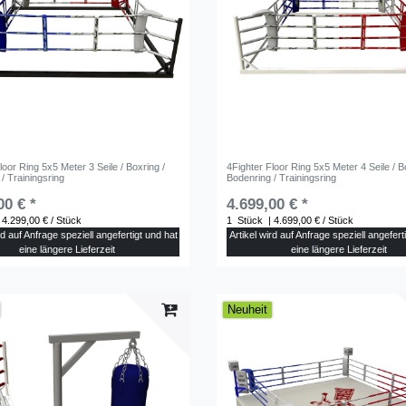
loor Ring 5x5 Meter 3 Seile / Boxring /
4Fighter Floor Ring 5x5 Meter 4 Seile / B
/ Trainingsring
Bodenring / Trainingsring
00 € *
4.699,00 € *
 4.299,00 € / Stück
1
Stück
| 4.699,00 € / Stück
rd auf Anfrage speziell angefertigt und hat
Artikel wird auf Anfrage speziell angefert
eine längere Lieferzeit
eine längere Lieferzeit
Neuheit