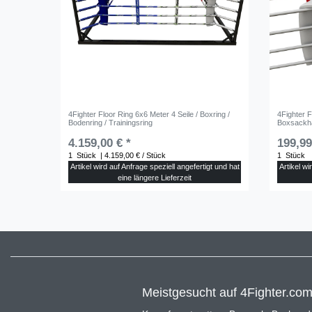
4Fighter Floor Ring 6x6 Meter 4 Seile / Boxring /
4Fighter 
Bodenring / Trainingsring
Boxsackha
4.159,00 € *
199,99
1
Stück
| 4.159,00 € / Stück
1
Stück
Artikel wird auf Anfrage speziell angefertigt und hat
Artikel wi
eine längere Lieferzeit
Meistgesucht auf 4Fighter.co