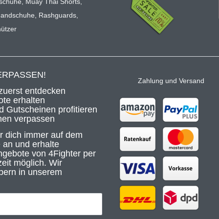
schuhe
,
Muay Thai Shorts
,
handschuhe
,
Rashguards
,
ützer
ERPASSEN!
Zahlung und Versand
zuerst entdecken
te erhalten
 Gutscheinen profitieren
nen verpassen
ir dich immer auf dem
 an und erhalte
gebote von 4Fighter per
eit möglich. Wir
bern in unserem