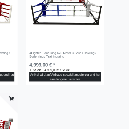
oxring /
4Fighter Floor Ring 6x6 Meter 3 Seile / Boxring /
Bodenring / Trainingsring
4.999,00 € *
1
Stück
| 4.999,00 € / Stück
igt und hat
Artikel wird auf Anfrage speziell angefertigt und hat
eine längere Lieferzeit