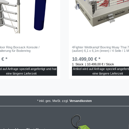
Floor Ring Boxsack Konsole /
4Fighter Wettkampf Boxring Muay Thai 
lterung für Bodenring
(außen) 6,1 x 6,1m (innen) / 4 Seile / 1 
 € *
10.499,00 € *
1
Stück
| 10.499,00 € / Stück
rd auf Anfrage speziell angefertigt und hat
Artikel wird auf Anfrage speziell angefert
eine längere Lieferzeit
eine längere Lieferzeit
*
inkl. ges. MwSt.
zzgl.
Versandkosten
m