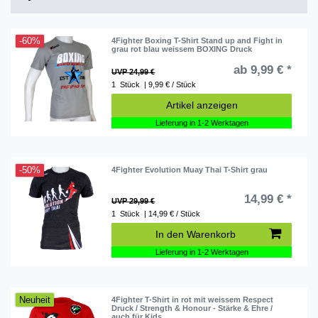
-60%
4Fighter Boxing T-Shirt Stand up and Fight in
grau rot blau weissem BOXING Druck
ab 9,99 € *
UVP 24,99 €
1
Stück
| 9,99 € / Stück
Artikel anzeigen
Lieferung in 1-2 Werktagen
-50%
4Fighter Evolution Muay Thai T-Shirt grau
14,99 € *
UVP 29,99 €
1
Stück
| 14,99 € / Stück
In den Warenkorb
Lieferung in 1-2 Werktagen
Neuheit
4Fighter T-Shirt in rot mit weissem Respect
Druck / Strength & Honour - Stärke & Ehre /
auch für Kids