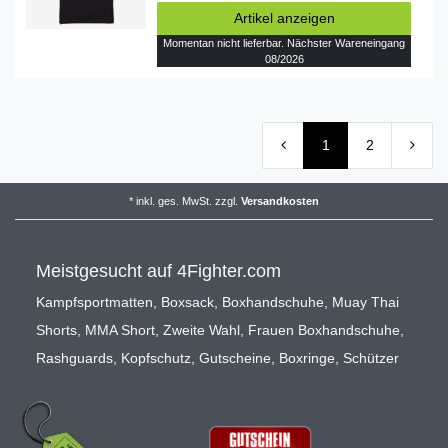
Artikel anzeigen
Momentan nicht lieferbar. Nächster Wareneingang
08/2026
1
2
*
inkl. ges. MwSt.
zzgl.
Versandkosten
Meistgesucht auf 4Fighter.com
Kampfsportmatten
,
Boxsack
,
Boxhandschuhe
,
Muay Thai
Shorts
,
MMA Short
,
Zweite Wahl
,
Frauen Boxhandschuhe
,
Rashguards
,
Kopfschutz
,
Gutscheine
,
Boxringe
,
Schützer