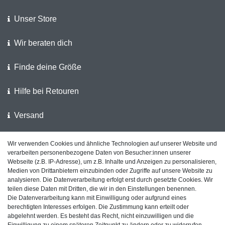
Unser Store
Wir beraten dich
Finde deine Größe
Hilfe bei Retouren
Versand
Wir verwenden Cookies und ähnliche Technologien auf unserer Website und
Wir unterstützen die Polizei
verarbeiten personenbezogene Daten von Besucher:innen unserer
Webseite (z.B. IP-Adresse), um z.B. Inhalte und Anzeigen zu personalisieren,
Kundenfeedback auf ShopVote
Medien von Drittanbietern einzubinden oder Zugriffe auf unsere Website zu
analysieren. Die Datenverarbeitung erfolgt erst durch gesetzte Cookies. Wir
teilen diese Daten mit Dritten, die wir in den Einstellungen benennen.
Die Datenverarbeitung kann mit Einwilligung oder aufgrund eines
berechtigten Interesses erfolgen. Die Zustimmung kann erteilt oder
Impressum
Daten­schutz­erklärung
AGB
abgelehnt werden. Es besteht das Recht, nicht einzuwilligen und die