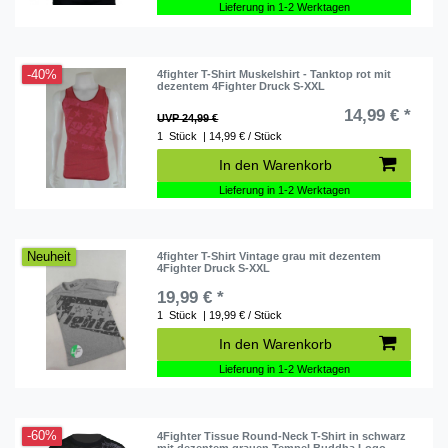
Lieferung in 1-2 Werktagen
-40%
4fighter T-Shirt Muskelshirt - Tanktop rot mit
dezentem 4Fighter Druck S-XXL
14,99 € *
UVP 24,99 €
1
Stück
| 14,99 € / Stück
In den Warenkorb
Lieferung in 1-2 Werktagen
Neuheit
4fighter T-Shirt Vintage grau mit dezentem
4Fighter Druck S-XXL
19,99 € *
1
Stück
| 19,99 € / Stück
In den Warenkorb
Lieferung in 1-2 Werktagen
-60%
4Fighter Tissue Round-Neck T-Shirt in schwarz
mit dezentem grauen Tempel Buddha Logo-