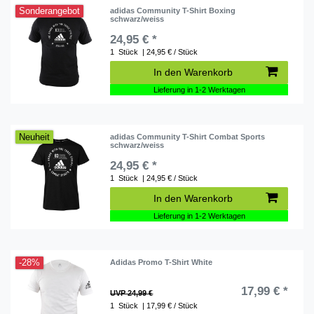
Sonderangebot
adidas Community T-Shirt Boxing
schwarz/weiss
24,95 € *
1
Stück
| 24,95 € / Stück
In den Warenkorb
Lieferung in 1-2 Werktagen
Neuheit
adidas Community T-Shirt Combat Sports
schwarz/weiss
24,95 € *
1
Stück
| 24,95 € / Stück
In den Warenkorb
Lieferung in 1-2 Werktagen
-28%
Adidas Promo T-Shirt White
17,99 € *
UVP 24,99 €
1
Stück
| 17,99 € / Stück