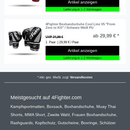
Artikel anzeigen
Lieferung in 1-2 Werktagen
4Fighter Boxhandschuhe Cool Line V5 "From
Zero to KO" / Schwarz-Weiß PU
ab 29,99 € *
UVP 34,99 €
1
Paar
| 29,99 € / Paar
Artikel anzeigen
Lieferung in 1-2 Werktagen
*
inkl. ges. MwSt.
zzgl.
Versandkosten
Meistgesucht auf 4Fighter.com
Kampfsportmatten
,
Boxsack
,
Boxhandschuhe
,
Muay Thai
Shorts
,
MMA Short
,
Zweite Wahl
,
Frauen Boxhandschuhe
,
Rashguards
,
Kopfschutz
,
Gutscheine
,
Boxringe
,
Schützer