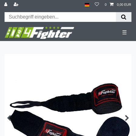
0
0,00 EUR
☰