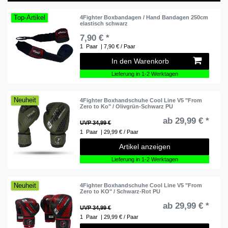
Top-Artikel
4Fighter Boxbandagen / Hand Bandagen 250cm
elastisch schwarz
7,90 € *
1
Paar
| 7,90 € / Paar
In den Warenkorb
Lieferung in 1-2 Werktagen
Neuheit
4Fighter Boxhandschuhe Cool Line V5 "From
Zero to Ko" / Olivgrün-Schwarz PU
ab 29,99 € *
UVP 34,99 €
1
Paar
| 29,99 € / Paar
Artikel anzeigen
Lieferung in 1-2 Werktagen
Neuheit
4Fighter Boxhandschuhe Cool Line V5 "From
Zero to KO" / Schwarz-Rot PU
ab 29,99 € *
UVP 34,99 €
1
Paar
| 29,99 € / Paar