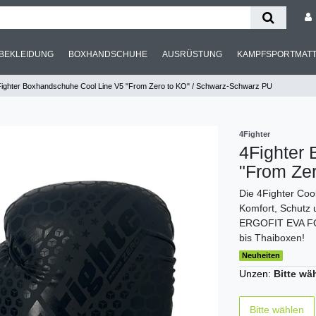
BEKLEIDUNG
BOXHANDSCHUHE
AUSRÜSTUNG
KAMPFSPORTMAT
ighter Boxhandschuhe Cool Line V5 "From Zero to KO" / Schwarz-Schwarz PU
4Fighter
4Fighter
"From Ze
Die 4Fighter Co
Komfort, Schutz
ERGOFIT EVA FOA
bis Thaiboxen!
Neuheiten
Unzen:
Bitte wä
Bitte wählen