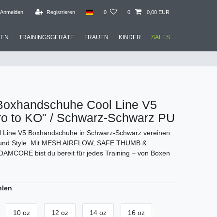
Anmelden
Registrieren
0
0
0,00 EUR
TEN
TRAININGSGERÄTE
FRAUEN
KINDER
SALES
 Boxhandschuhe Cool Line V5
ro to KO" / Schwarz-Schwarz PU
ol Line V5 Boxhandschuhe in Schwarz-Schwarz vereinen
 und Style. Mit MESH AIRFLOW, SAFE THUMB &
MCORE bist du bereit für jedes Training – von Boxen
hlen
10 oz
12 oz
14 oz
16 oz