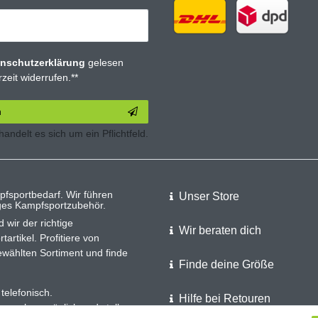
n­schutz­erklärung
gelesen
zeit widerrufen.**
n
 handelt es sich um ein Pflichtfeld.
pfsportbedarf. Wir führen
Unser Store
iges Kampfsportzubehör.
 wir der richtige
Wir beraten dich
rtikel. Profitiere von
wählten Sortiment und finde
Finde deine Größe
telefonisch.
Hilfe bei Retouren
 auch persönlich und stellen