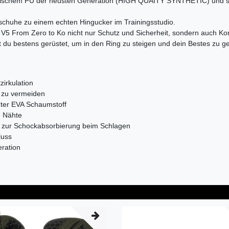
ischem PU der neusten Generation (HIGH QUAITY SYNTHETIC) und sind
chuhe zu einem echten Hingucker im Trainingsstudio.
5 From Zero to Ko nicht nur Schutz und Sicherheit, sondern auch Komf
st du bestens gerüstet, um in den Ring zu steigen und dein Bestes zu g
irkulation
 zu vermeiden
er EVA Schaumstoff
 Nähte
zur Schockabsorbierung beim Schlagen
luss
ration