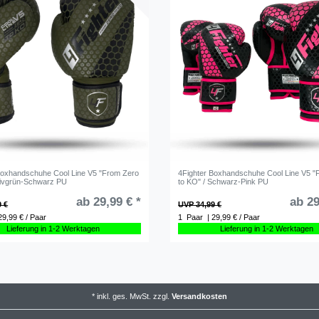
Boxhandschuhe Cool Line V5 "From Zero
4Fighter Boxhandschuhe Cool Line V5 "
Olivgrün-Schwarz PU
to KO" / Schwarz-Pink PU
ab 29,99 € *
ab 29
9 €
UVP 34,99 €
29,99 € / Paar
1
Paar
| 29,99 € / Paar
Lieferung in 1-2 Werktagen
Lieferung in 1-2 Werktagen
*
inkl. ges. MwSt.
zzgl.
Versandkosten