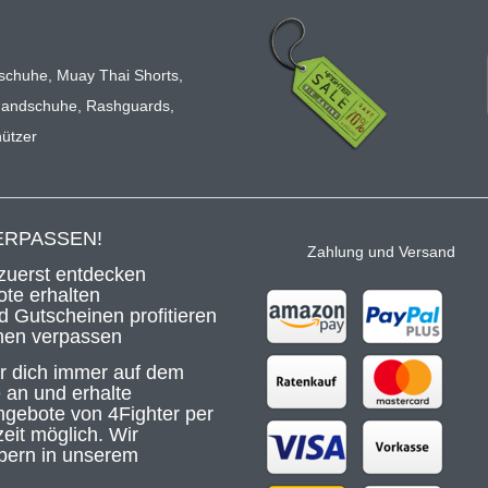
m
schuhe
,
Muay Thai Shorts
,
handschuhe
,
Rashguards
,
ützer
ERPASSEN!
Zahlung und Versand
zuerst entdecken
te erhalten
 Gutscheinen profitieren
nen verpassen
ir dich immer auf dem
 an und erhalte
gebote von 4Fighter per
eit möglich. Wir
bern in unserem