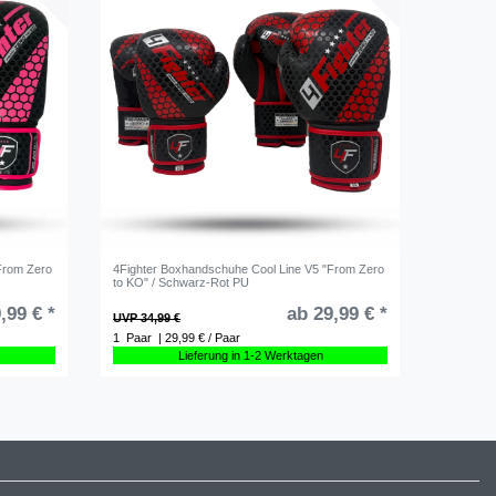
From Zero
4Fighter Boxhandschuhe Cool Line V5 "From Zero
to KO" / Schwarz-Rot PU
,99 € *
ab 29,99 € *
UVP 34,99 €
1
Paar
| 29,99 € / Paar
Lieferung in 1-2 Werktagen