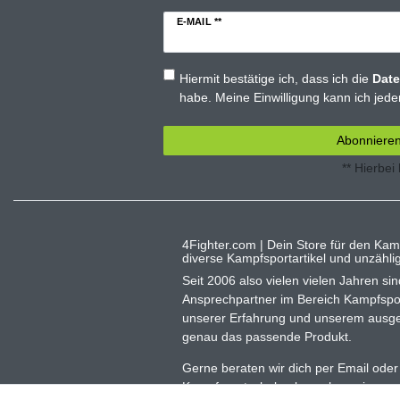
E-MAIL **
Hiermit bestätige ich, dass ich die
Date
habe. Meine Einwilligung kann ich jeder
Abonniere
** Hierbei
4Fighter.com | Dein Store für den Kam
diverse Kampfsportartikel und unzähl
Seit 2006 also vielen vielen Jahren sind
Ansprechpartner im Bereich Kampfsporta
unserer Erfahrung und unserem ausge
genau das passende Produkt.
Gerne beraten wir dich per Email oder 
Kampfsportschulen besuchen wir gerne