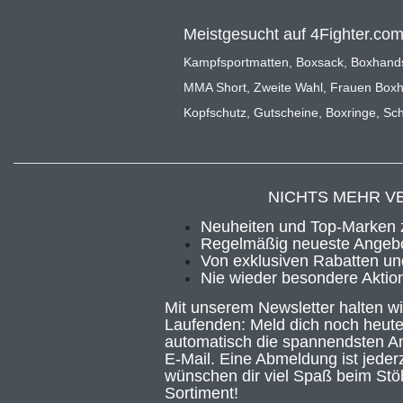
Meistgesucht auf 4Fighter.co
Kampfsportmatten
,
Boxsack
,
Boxhand
MMA Short
,
Zweite Wahl
,
Frauen Box
Kopfschutz
,
Gutscheine
,
Boxringe
,
Sch
NICHTS MEHR V
Neuheiten und Top-Marken 
Regelmäßig neueste Angebo
Von exklusiven Rabatten und
Nie wieder besondere Aktio
Mit unserem Newsletter halten w
Laufenden: Meld dich noch heute
automatisch die spannendsten An
E-Mail. Eine Abmeldung ist jederz
wünschen dir viel Spaß beim Stö
Sortiment!