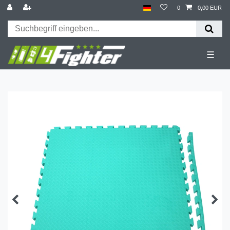
0
0,00 EUR
☰