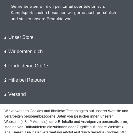
Gerne beraten wir dich per Email oder telefonisch.
Kampfsportschulen besuchen wir gerne auch persönlich
und stellen unsere Produkte vor.
Unser Store
Wir beraten dich
Finde deine Größe
Hilfe bei Retouren
Versand
Wir verwenden Cookies und ähnliche Technologien auf unserer Website und
Wir unterstützen die Polizei
verarbeiten personenbezogene Daten von Besucher:innen unserer
Webseite (z.B. IP-Adresse), um z.B. Inhalte und Anzeigen zu personalisieren,
Kundenfeedback auf ShopVote
Medien von Drittanbietern einzubinden oder Zugriffe auf unsere Website zu
analysieren. Die Datenverarbeitung erfolgt erst durch gesetzte Cookies. Wir