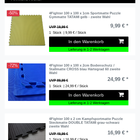
-50%
4Fighter 100 x 100 x 1cm Sportmatte Puzzle
Gymmatte TATAMI gelb - zweite Wahl
9,99 € *
UVP 19,99 €
1
Stück
| 9,99 € / Stück
In den Warenkorb
Lieferung in 1-2 Werktagen
-72%
4Fighter 100 x 100 x 2cm Bodenschutz /
Stallmatte CROSS blau Härtegrad 60 zweite
Wahl
24,99 € *
UVP 89,99 €
1
Stück
| 24,99 € / Stück
In den Warenkorb
Lieferung in 1-2 Werktagen
4Fighter 100 x 2 cm Kampfsportmatte Puzzle
Steckmatte DOUBLE TATAMI grau-schwarz
zweite Wahl
16,99 € *
UVP 49,99 €
1
Stück
| 16,99 € / Stück