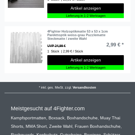
Artikel anzeigen
Lieferung in 1-2 Werktagen
4Fighter Holzoptikmatte 53 x 53 x 1cm
Parekttoptik weiss-grau Puzzlematte
Steckmatte / zweite Wahl
2,99 € *
UVP 24,99 €
1
Stück
| 2,99 € / Stück
Artikel anzeigen
Lieferung in 1-2 Werktagen
*
inkl. ges. MwSt.
zzgl.
Versandkosten
Meistgesucht auf 4Fighter.com
Kampfsportmatten
,
Boxsack
,
Boxhandschuhe
,
Muay Thai
Shorts
,
MMA Short
,
Zweite Wahl
,
Frauen Boxhandschuhe
,
Rashguards
,
Kopfschutz
,
Gutscheine
,
Boxringe
,
Schützer