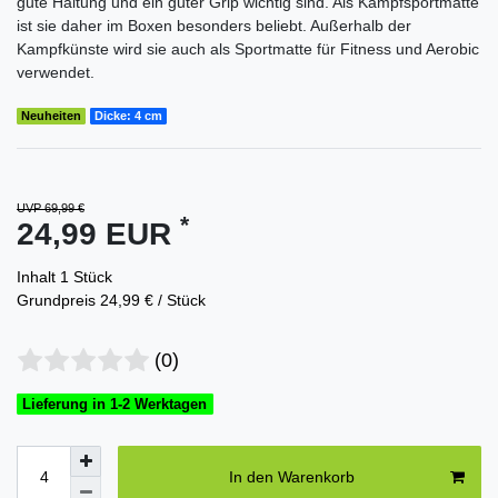
gute Haltung und ein guter Grip wichtig sind. Als Kampfsportmatte
ist sie daher im Boxen besonders beliebt. Außerhalb der
Kampfkünste wird sie auch als Sportmatte für Fitness und Aerobic
verwendet.
Neuheiten
Dicke: 4 cm
UVP 69,99 €
*
24,99 EUR
Inhalt
1
Stück
Grundpreis
24,99 € / Stück
(0)
Lieferung in 1-2 Werktagen
In den Warenkorb