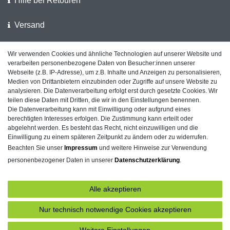
Hilfe bei Retouren
Versand
Wir verwenden Cookies und ähnliche Technologien auf unserer Website und
Wir unterstützen die Polizei
verarbeiten personenbezogene Daten von Besucher:innen unserer
Webseite (z.B. IP-Adresse), um z.B. Inhalte und Anzeigen zu personalisieren,
Kundenfeedback auf ShopVote
Medien von Drittanbietern einzubinden oder Zugriffe auf unsere Website zu
analysieren. Die Datenverarbeitung erfolgt erst durch gesetzte Cookies. Wir
teilen diese Daten mit Dritten, die wir in den Einstellungen benennen.
Die Datenverarbeitung kann mit Einwilligung oder aufgrund eines
berechtigten Interesses erfolgen. Die Zustimmung kann erteilt oder
Impressum
Daten­schutz­erklärung
AGB
abgelehnt werden. Es besteht das Recht, nicht einzuwilligen und die
Einwilligung zu einem späteren Zeitpunkt zu ändern oder zu widerrufen.
Beachten Sie unser
Impressum
und weitere Hinweise zur Verwendung
personenbezogener Daten in unserer
Daten­schutz­erklärung
.
Barrierefreiheitserklärung
Widerrufs­recht
Alle akzeptieren
Kontakt
Vertrag widerrufen
Nur technisch notwendige Cookies akzeptieren