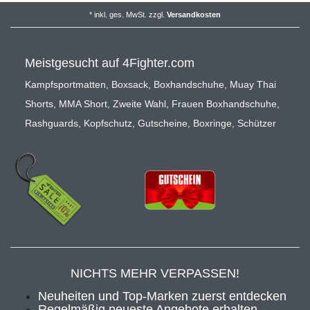
*
inkl. ges. MwSt.
zzgl.
Versandkosten
Meistgesucht auf 4Fighter.com
Kampfsportmatten
,
Boxsack
,
Boxhandschuhe
,
Muay Thai
Shorts
,
MMA Short
,
Zweite Wahl
,
Frauen Boxhandschuhe
,
Rashguards
,
Kopfschutz
,
Gutscheine
,
Boxringe
,
Schützer
NICHTS MEHR VERPASSEN!
Neuheiten und Top-Marken zuerst entdecken
Regelmäßig neueste Angebote erhalten