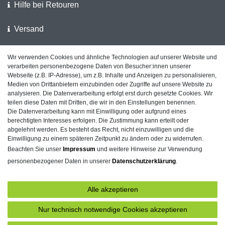
Hilfe bei Retouren
Versand
Wir verwenden Cookies und ähnliche Technologien auf unserer Website und
Wir unterstützen die Polizei
verarbeiten personenbezogene Daten von Besucher:innen unserer
Webseite (z.B. IP-Adresse), um z.B. Inhalte und Anzeigen zu personalisieren,
Kundenfeedback auf ShopVote
Medien von Drittanbietern einzubinden oder Zugriffe auf unsere Website zu
analysieren. Die Datenverarbeitung erfolgt erst durch gesetzte Cookies. Wir
teilen diese Daten mit Dritten, die wir in den Einstellungen benennen.
Die Datenverarbeitung kann mit Einwilligung oder aufgrund eines
berechtigten Interesses erfolgen. Die Zustimmung kann erteilt oder
Impressum
Daten­schutz­erklärung
AGB
abgelehnt werden. Es besteht das Recht, nicht einzuwilligen und die
Einwilligung zu einem späteren Zeitpunkt zu ändern oder zu widerrufen.
Beachten Sie unser
Impressum
und weitere Hinweise zur Verwendung
personenbezogener Daten in unserer
Daten­schutz­erklärung
.
Barrierefreiheitserklärung
Widerrufs­recht
Alle akzeptieren
Kontakt
Vertrag widerrufen
Nur technisch notwendige Cookies akzeptieren