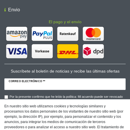
Envio
El pago y el envío
Suscríbete al boletín de noticias y recibe las últimas ofertas
CORREO ELECTRÓNICO **
Por la presente confirmo que he leído la política: Mi acuerdo puede ser revocado
en cualquier momento.**
En nuestro sitio web utilizamos cookies y tecnologías similares y
procesamos los datos personales de los visitantes de nuestro sitio web (por
Suscribirse a
ejemplo, la dirección IP), por ejemplo, para personalizar el contenido y los
anuncios, para integrar los medios de comunicación de terceros
** Este campo es obligatorio.
proveedores o para analizar el acceso a nuestro sitio web. El tratamiento de