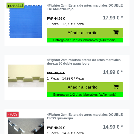
novedad
4Fighter 2cm Estera de artes marciales DOUBLE
TATAMI azul-rojo
17,99 € *
PVP 44,99 €
1
Pieza
| 17,99 € / Pieza
Añadir al carrito
Entrega en 1-2 días laborables (a Alemania)
4Fighter 2cm robusta estera de artes marciales
dureza 50 doble agua Ivory
14,99 € *
PVP 49,99 €
1
Pieza
| 14,99 € / Pieza
Añadir al carrito
Entrega en 1-2 días laborables (a Alemania)
-70%
4Fighter 2cm Estera de artes marciales DOUBLE
CRSS gris-negra
14,99 € *
PVP 49,99 €
1
Pieza
| 14,99 € / Pieza