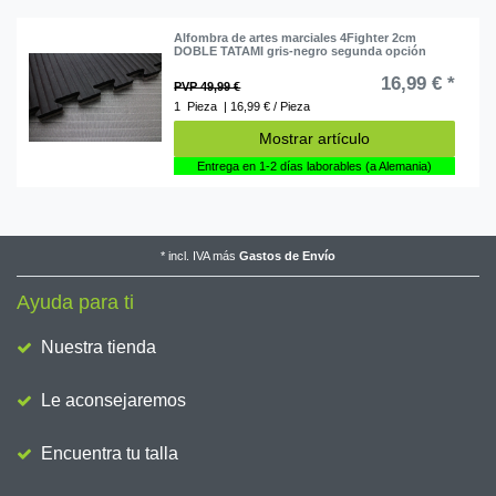
Alfombra de artes marciales 4Fighter 2cm
DOBLE TATAMI gris-negro segunda opción
16,99 € *
PVP 49,99 €
1
Pieza
| 16,99 € / Pieza
Mostrar artículo
Entrega en 1-2 días laborables (a Alemania)
*
incl. IVA
más
Gastos de Envío
Ayuda para ti
Nuestra tienda
Le aconsejaremos
Encuentra tu talla