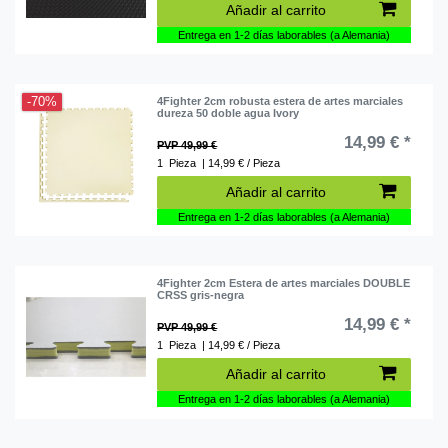
Añadir al carrito
Entrega en 1-2 días laborables (a Alemania)
-70%
4Fighter 2cm robusta estera de artes marciales
dureza 50 doble agua Ivory
14,99 € *
PVP 49,99 €
1
Pieza
| 14,99 € / Pieza
Añadir al carrito
Entrega en 1-2 días laborables (a Alemania)
4Fighter 2cm Estera de artes marciales DOUBLE
CRSS gris-negra
14,99 € *
PVP 49,99 €
1
Pieza
| 14,99 € / Pieza
Añadir al carrito
Entrega en 1-2 días laborables (a Alemania)