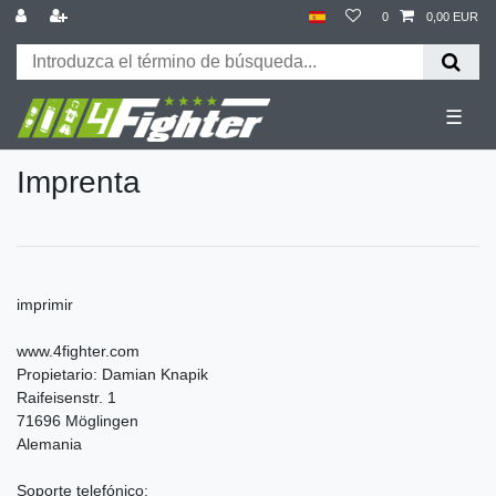
0
0,00 EUR
☰
Imprenta
imprimir
www.4fighter.com
Propietario: Damian Knapik
Raifeisenstr. 1
71696 Möglingen
Alemania
Soporte telefónico: