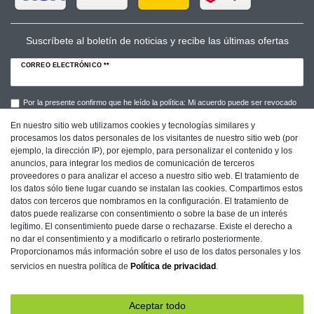
Suscríbete al boletín de noticias y recibe las últimas ofertas
CORREO ELECTRÓNICO **
Por la presente confirmo que he leído la política: Mi acuerdo puede ser revocado
en cualquier momento.**
En nuestro sitio web utilizamos cookies y tecnologías similares y
procesamos los datos personales de los visitantes de nuestro sitio web (por
Suscribirse a
ejemplo, la dirección IP), por ejemplo, para personalizar el contenido y los
anuncios, para integrar los medios de comunicación de terceros
** Este campo es obligatorio.
proveedores o para analizar el acceso a nuestro sitio web. El tratamiento de
los datos sólo tiene lugar cuando se instalan las cookies. Compartimos estos
datos con terceros que nombramos en la configuración. El tratamiento de
datos puede realizarse con consentimiento o sobre la base de un interés
Imprenta
Protección de Datos
Condiciones
legítimo. El consentimiento puede darse o rechazarse. Existe el derecho a
no dar el consentimiento y a modificarlo o retirarlo posteriormente.
Proporcionamos más información sobre el uso de los datos personales y los
servicios en nuestra política de
Política de privacidad
.
Declaration of accessibility
Retirada­recht
Aceptar todo