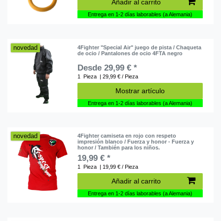
Añadir al carrito
Entrega en 1-2 días laborables (a Alemania)
novedad
4Fighter "Special Air" juego de pista / Chaqueta
de ocio / Pantalones de ocio 4FTA negro
Desde 29,99 € *
1
Pieza
| 29,99 € / Pieza
Mostrar artículo
Entrega en 1-2 días laborables (a Alemania)
novedad
4Fighter camiseta en rojo con respeto
impresión blanco / Fuerza y ​​honor - Fuerza y ​​
honor / También para los niños.
19,99 € *
1
Pieza
| 19,99 € / Pieza
Añadir al carrito
Entrega en 1-2 días laborables (a Alemania)