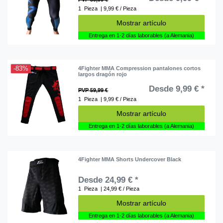
1
Pieza
| 9,99 € / Pieza
Mostrar artículo
Entrega en 1-2 días laborables (a Alemania)
-83%
4Fighter MMA Compression pantalones cortos
largos dragón rojo
Desde 9,99 € *
PVP 59,99 €
1
Pieza
| 9,99 € / Pieza
Mostrar artículo
Entrega en 1-2 días laborables (a Alemania)
4Fighter MMA Shorts Undercover Black
Desde 24,99 € *
1
Pieza
| 24,99 € / Pieza
Mostrar artículo
Entrega en 1-2 días laborables (a Alemania)