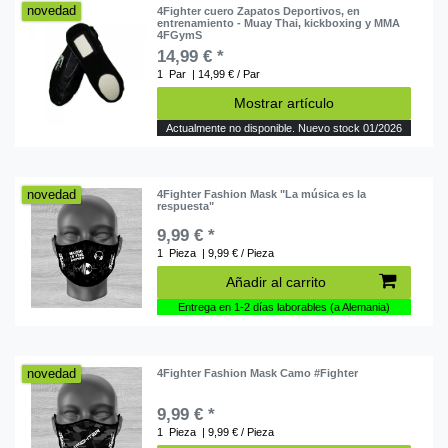
novedad
4Fighter cuero Zapatos Deportivos, en
entrenamiento - Muay Thai, kickboxing y MMA
4FGymS
14,99 € *
1
Par
| 14,99 € / Par
Mostrar artículo
Actualmente no disponible. Nuevo stock 01/2026
novedad
4Fighter Fashion Mask "La música es la
respuesta"
9,99 € *
1
Pieza
| 9,99 € / Pieza
Añadir al carrito
Entrega en 1-2 días laborables (a Alemania)
novedad
4Fighter Fashion Mask Camo #Fighter
9,99 € *
1
Pieza
| 9,99 € / Pieza