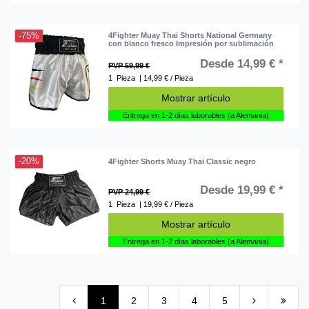
-75%
4Fighter Muay Thai Shorts National Germany
con blanco fresco Impresión por sublimación
Desde 14,99 € *
PVP 59,99 €
1
Pieza
| 14,99 € / Pieza
Mostrar artículo
Entrega en 1-2 días laborables (a Alemania)
-20%
4Fighter Shorts Muay Thai Classic negro
Desde 19,99 € *
PVP 24,99 €
1
Pieza
| 19,99 € / Pieza
Mostrar artículo
Entrega en 1-2 días laborables (a Alemania)
1
2
3
4
5