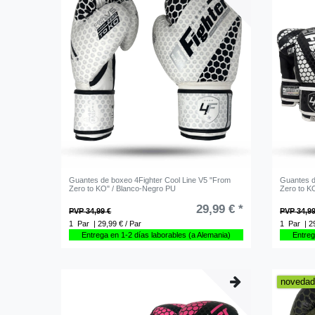
Guantes de boxeo 4Fighter Cool Line V5 "From
Guantes d
Zero to KO" / Blanco-Negro PU
Zero to K
29,99 € *
PVP 34,99 €
PVP 34,99
1
Par
| 29,99 € / Par
1
Par
| 2
Entrega en 1-2 días laborables (a Alemania)
Entreg
noveda