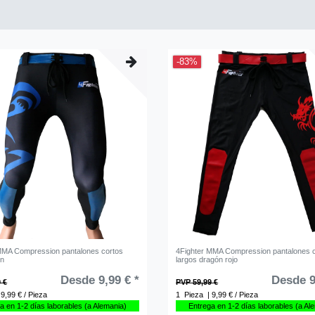
-83%
MMA Compression pantalones cortos
4Fighter MMA Compression pantalones 
ón
largos dragón rojo
Desde 9,99 € *
Desde 9
 €
PVP 59,99 €
 9,99 € / Pieza
1
Pieza
| 9,99 € / Pieza
a en 1-2 días laborables (a Alemania)
Entrega en 1-2 días laborables (a Al