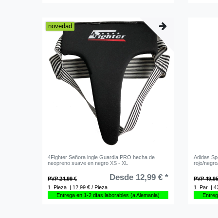
novedad
4Fighter Señora ingle Guardia PRO hecha de
Adidas S
neopreno suave en negro XS - XL
rojo/negro
Desde 12,99 € *
PVP 24,99 €
PVP 49,95
1
Pieza
| 12,99 € / Pieza
1
Par
| 4
Entrega en 1-2 días laborables (a Alemania)
Entreg