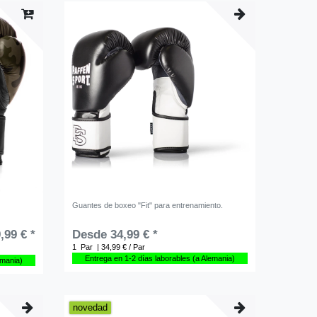
Guantes de boxeo "Fit" para entrenamiento.
,99 € *
Desde 34,99 € *
1
Par
| 34,99 € / Par
Entrega en 1-2 días laborables (a Alemania)
emania)
novedad