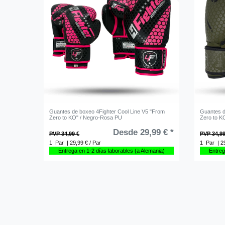
Guantes de boxeo 4Fighter Cool Line V5 "From
Guantes d
Zero to KO" / Negro-Rosa PU
Zero to K
Desde 29,99 € *
PVP 34,99 €
PVP 34,99
1
Par
| 29,99 € / Par
1
Par
| 2
Entrega en 1-2 días laborables (a Alemania)
Entreg