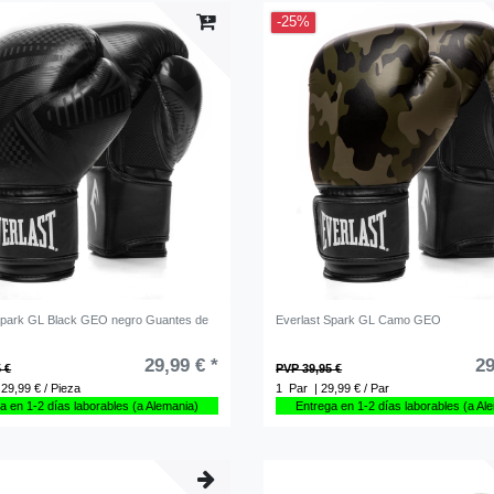
-25%
Spark GL Black GEO negro Guantes de
Everlast Spark GL Camo GEO
29,99 € *
29
 €
PVP 39,95 €
 29,99 € / Pieza
1
Par
| 29,99 € / Par
a en 1-2 días laborables (a Alemania)
Entrega en 1-2 días laborables (a Al