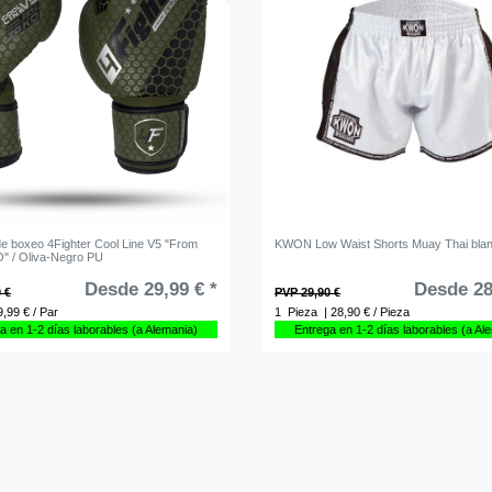
e boxeo 4Fighter Cool Line V5 "From
KWON Low Waist Shorts Muay Thai bla
O" / Oliva-Negro PU
Desde 29,99 € *
Desde 28
 €
PVP 29,90 €
9,99 € / Par
1
Pieza
| 28,90 € / Pieza
a en 1-2 días laborables (a Alemania)
Entrega en 1-2 días laborables (a Al