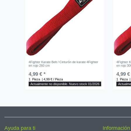
4Fighter Karate Belt / Cinturón de karate 4Fighter
4Fighter K
en rojo 260 cm
en rojo 3
4,99 € *
4,99 €
1
Pieza
| 4,99 € / Pieza
1
Pieza
|
Actualmente no disponible. Nuevo stock 01/2026
Actualme
Ayuda para ti
Información