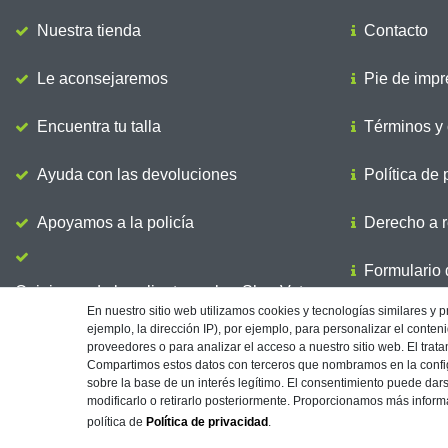
Nuestra tienda
Contacto
Le aconsejaremos
Pie de impr
Encuentra tu talla
Términos y 
Ayuda con las devoluciones
Política de 
Apoyamos a la policía
Derecho a r
Formulario d
Opiniones de los clientes sobre ShopVote
En nuestro sitio web utilizamos cookies y tecnologías similares y 
Envio
ejemplo, la dirección IP), por ejemplo, para personalizar el conte
proveedores o para analizar el acceso a nuestro sitio web. El trata
Compartimos estos datos con terceros que nombramos en la config
sobre la base de un interés legítimo. El consentimiento puede dars
modificarlo o retirarlo posteriormente. Proporcionamos más informa
Imprenta
Protección de Datos
política de
Política de privacidad
.