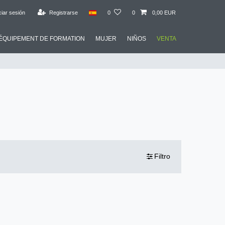
ciar sesión
Registrarse
0
0
0,00 EUR
ÉQUIPEMENT DE FORMATION
MUJER
NIÑOS
VENTA
Filtro