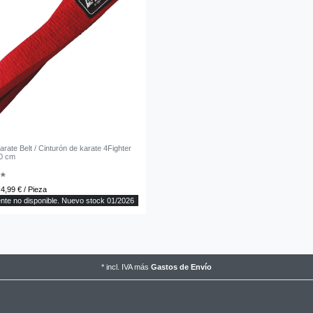
arate Belt / Cinturón de karate 4Fighter
00 cm
 *
 4,99 € / Pieza
nte no disponible. Nuevo stock 01/2026
*
incl. IVA
más
Gastos de Envío