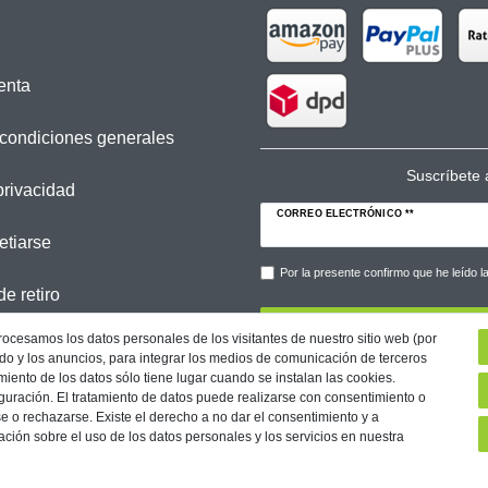
enta
condiciones generales
Suscríbete a
privacidad
CORREO ELECTRÓNICO **
etiarse
Por la presente confirmo que he leído 
e retiro
procesamos los datos personales de los visitantes de nuestro sitio web (por
nido y los anuncios, para integrar los medios de comunicación de terceros
miento de los datos sólo tiene lugar cuando se instalan las cookies.
uración. El tratamiento de datos puede realizarse con consentimiento o
e o rechazarse. Existe el derecho a no dar el consentimiento y a
ción sobre el uso de los datos personales y los servicios en nuestra
Condiciones
Declaration of accessibility
Retirada­recht
Res