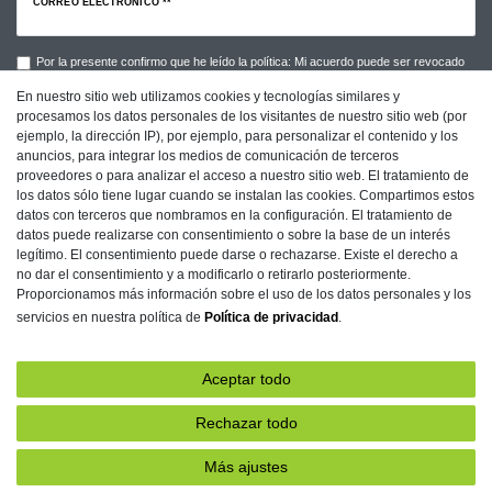
CORREO ELECTRÓNICO **
Por la presente confirmo que he leído la política: Mi acuerdo puede ser revocado
en cualquier momento.**
En nuestro sitio web utilizamos cookies y tecnologías similares y
procesamos los datos personales de los visitantes de nuestro sitio web (por
Suscribirse a
ejemplo, la dirección IP), por ejemplo, para personalizar el contenido y los
anuncios, para integrar los medios de comunicación de terceros
** Este campo es obligatorio.
proveedores o para analizar el acceso a nuestro sitio web. El tratamiento de
los datos sólo tiene lugar cuando se instalan las cookies. Compartimos estos
datos con terceros que nombramos en la configuración. El tratamiento de
datos puede realizarse con consentimiento o sobre la base de un interés
Imprenta
Protección de Datos
Condiciones
legítimo. El consentimiento puede darse o rechazarse. Existe el derecho a
no dar el consentimiento y a modificarlo o retirarlo posteriormente.
Proporcionamos más información sobre el uso de los datos personales y los
servicios en nuestra política de
Política de privacidad
.
Declaration of accessibility
Retirada­recht
Aceptar todo
Contacto
Rescindir el contrato aquí
Rechazar todo
Más ajustes