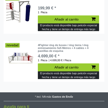
199,99 € *
1
Pieza
Añadir al carrito
El producto está disponible bajo petición especial
hecha y tiene un tiempo de entrega más largo
novedad
4Fighter ring de boxeo / ring tierra / ring
entrenamiento 5x5 Metros + 4 cables + 4
pastillas de esquina
4.699,00 € *
1
Pieza
| 4.699,00 € / Pieza
Añadir al carrito
El producto está disponible bajo petición especial
hecha y tiene un tiempo de entrega más largo
*
incl. IVA
más
Gastos de Envío
Ayuda para ti