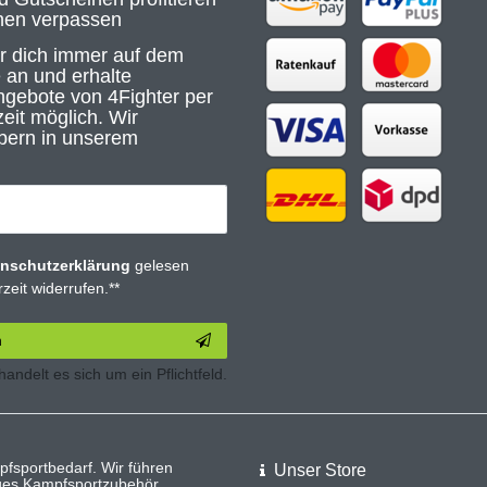
nen verpassen
ir dich immer auf dem
 an und erhalte
gebote von 4Fighter per
eit möglich. Wir
bern in unserem
n­schutz­erklärung
gelesen
zeit widerrufen.**
n
 handelt es sich um ein Pflichtfeld.
pfsportbedarf. Wir führen
Unser Store
iges Kampfsportzubehör.