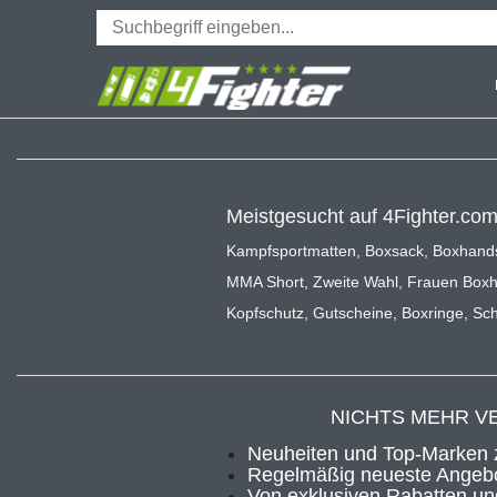
Meistgesucht auf 4Fighter.co
Kampfsportmatten
,
Boxsack
,
Boxhand
MMA Short
,
Zweite Wahl
,
Frauen Box
Kopfschutz
,
Gutscheine
,
Boxringe
,
Sch
NICHTS MEHR V
Neuheiten und Top-Marken 
Regelmäßig neueste Angebo
Von exklusiven Rabatten und