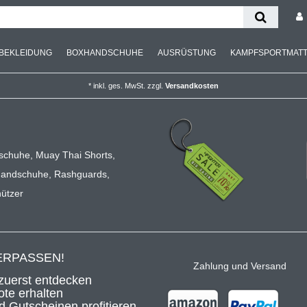
BEKLEIDUNG
BOXHANDSCHUHE
AUSRÜSTUNG
KAMPFSPORTMAT
*
inkl. ges. MwSt.
zzgl.
Versandkosten
m
schuhe
,
Muay Thai Shorts
,
handschuhe
,
Rashguards
,
ützer
ERPASSEN!
Zahlung und Versand
zuerst entdecken
te erhalten
 Gutscheinen profitieren