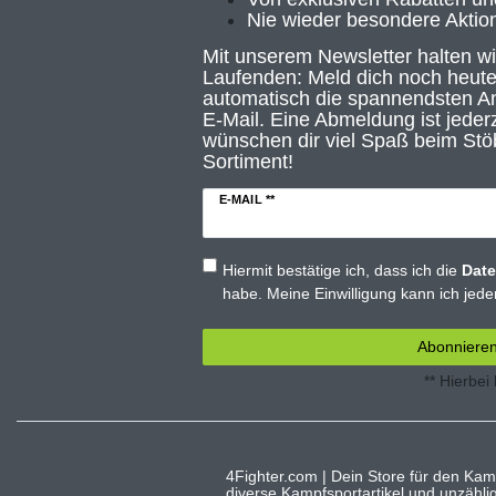
Nie wieder besondere Aktio
Mit unserem Newsletter halten w
Laufenden: Meld dich noch heute
automatisch die spannendsten An
E-Mail. Eine Abmeldung ist jederz
wünschen dir viel Spaß beim Stö
Sortiment!
E-MAIL **
Hiermit bestätige ich, dass ich die
Date
habe. Meine Einwilligung kann ich jeder
Abonniere
** Hierbei
4Fighter.com | Dein Store für den Kam
diverse Kampfsportartikel und unzähl