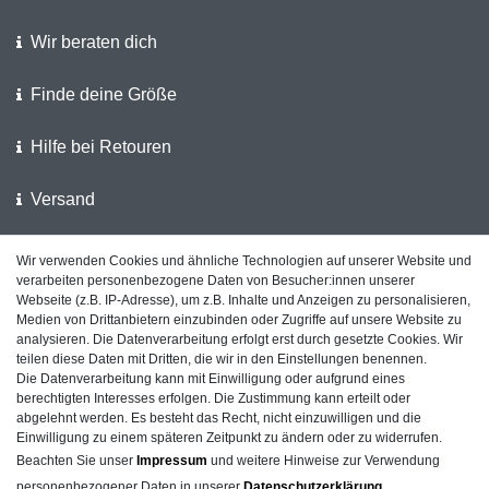
Wir beraten dich
Finde deine Größe
Hilfe bei Retouren
Versand
Wir verwenden Cookies und ähnliche Technologien auf unserer Website und
Wir unterstützen die Polizei
verarbeiten personenbezogene Daten von Besucher:innen unserer
Webseite (z.B. IP-Adresse), um z.B. Inhalte und Anzeigen zu personalisieren,
Kundenfeedback auf ShopVote
Medien von Drittanbietern einzubinden oder Zugriffe auf unsere Website zu
analysieren. Die Datenverarbeitung erfolgt erst durch gesetzte Cookies. Wir
teilen diese Daten mit Dritten, die wir in den Einstellungen benennen.
Die Datenverarbeitung kann mit Einwilligung oder aufgrund eines
berechtigten Interesses erfolgen. Die Zustimmung kann erteilt oder
Impressum
Daten­schutz­erklärung
AGB
abgelehnt werden. Es besteht das Recht, nicht einzuwilligen und die
Einwilligung zu einem späteren Zeitpunkt zu ändern oder zu widerrufen.
Beachten Sie unser
Impressum
und weitere Hinweise zur Verwendung
personenbezogener Daten in unserer
Daten­schutz­erklärung
.