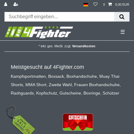
0
0,00 EUR
☰
*
inkl. ges. MwSt.
zzgl.
Versandkosten
Meistgesucht auf 4Fighter.com
Kampfsportmatten
,
Boxsack
,
Boxhandschuhe
,
Muay Thai
Shorts
,
MMA Short
,
Zweite Wahl
,
Frauen Boxhandschuhe
,
Rashguards
,
Kopfschutz
,
Gutscheine
,
Boxringe
,
Schützer