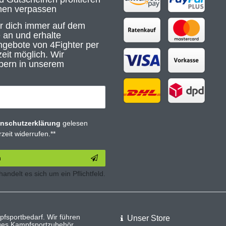
nen verpassen
ir dich immer auf dem
 an und erhalte
gebote von 4Fighter per
eit möglich. Wir
bern in unserem
n­schutz­erklärung
gelesen
zeit widerrufen.**
n
 handelt es sich um ein Pflichtfeld.
pfsportbedarf. Wir führen
Unser Store
iges Kampfsportzubehör.