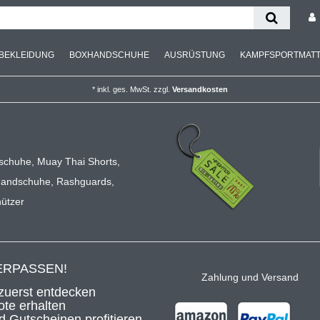
BEKLEIDUNG
BOXHANDSCHUHE
AUSRÜSTUNG
KAMPFSPORTMAT
*
inkl. ges. MwSt.
zzgl.
Versandkosten
m
schuhe
,
Muay Thai Shorts
,
handschuhe
,
Rashguards
,
ützer
ERPASSEN!
Zahlung und Versand
zuerst entdecken
te erhalten
 Gutscheinen profitieren