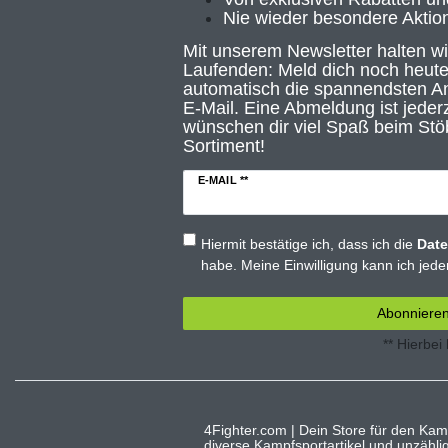
Nie wieder besondere Aktio
Mit unserem Newsletter halten w
Laufenden: Meld dich noch heute
automatisch die spannendsten An
E-Mail. Eine Abmeldung ist jederz
wünschen dir viel Spaß beim Stö
Sortiment!
E-MAIL **
Hiermit bestätige ich, dass ich die
Date
habe. Meine Einwilligung kann ich jeder
Abonniere
** Hierbei
4Fighter.com | Dein Store für den Kam
diverse Kampfsportartikel und unzähl