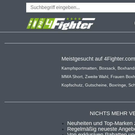
Meistgesucht auf 4Fighter.co
Kampfsportmatten
,
Boxsack
,
Boxhand
MMA Short
,
Zweite Wahl
,
Frauen Box
Kopfschutz
,
Gutscheine
,
Boxringe
,
Sch
NICHTS MEHR V
Neuheiten und Top-Marken 
Regelmäßig neueste Angebo
Von exklusiven Rabatten und