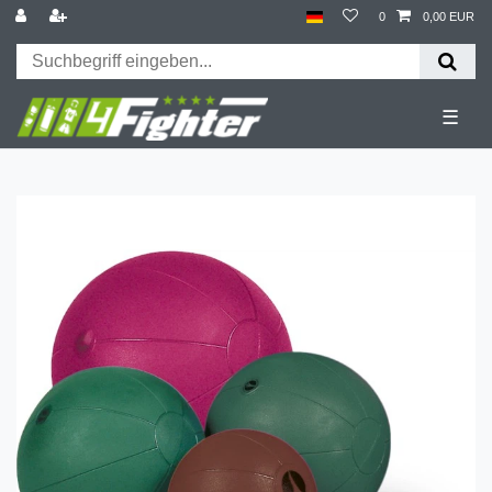
0
0,00 EUR
☰