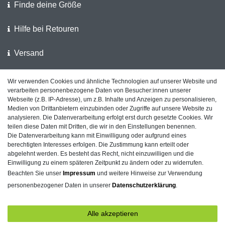
Finde deine Größe
Hilfe bei Retouren
Versand
Wir verwenden Cookies und ähnliche Technologien auf unserer Website und
Wir unterstützen die Polizei
verarbeiten personenbezogene Daten von Besucher:innen unserer
Webseite (z.B. IP-Adresse), um z.B. Inhalte und Anzeigen zu personalisieren,
Kundenfeedback auf ShopVote
Medien von Drittanbietern einzubinden oder Zugriffe auf unsere Website zu
analysieren. Die Datenverarbeitung erfolgt erst durch gesetzte Cookies. Wir
teilen diese Daten mit Dritten, die wir in den Einstellungen benennen.
Die Datenverarbeitung kann mit Einwilligung oder aufgrund eines
berechtigten Interesses erfolgen. Die Zustimmung kann erteilt oder
Impressum
Daten­schutz­erklärung
AGB
abgelehnt werden. Es besteht das Recht, nicht einzuwilligen und die
Einwilligung zu einem späteren Zeitpunkt zu ändern oder zu widerrufen.
Beachten Sie unser
Impressum
und weitere Hinweise zur Verwendung
personenbezogener Daten in unserer
Daten­schutz­erklärung
.
Barrierefreiheitserklärung
Widerrufs­recht
Alle akzeptieren
Kontakt
Vertrag widerrufen