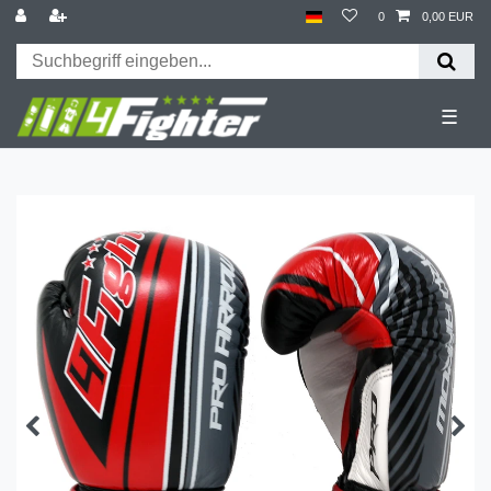
0
0,00 EUR
☰