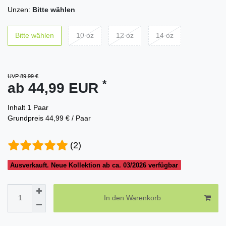
Unzen:
Bitte wählen
Bitte wählen
10 oz
12 oz
14 oz
UVP 89,99 €
*
ab 44,99 EUR
Inhalt
1
Paar
Grundpreis
44,99 € / Paar
(2)
Ausverkauft. Neue Kollektion ab ca. 03/2026 verfügbar
In den Warenkorb