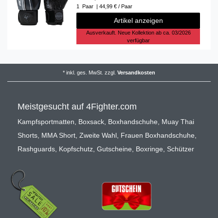
1
Paar
| 44,99 € / Paar
Artikel anzeigen
Ausverkauft. Neue Kollektion ab ca. 03/2026
verfügbar
*
inkl. ges. MwSt.
zzgl.
Versandkosten
Meistgesucht auf 4Fighter.com
Kampfsportmatten
,
Boxsack
,
Boxhandschuhe
,
Muay Thai
Shorts
,
MMA Short
,
Zweite Wahl
,
Frauen Boxhandschuhe
,
Rashguards
,
Kopfschutz
,
Gutscheine
,
Boxringe
,
Schützer