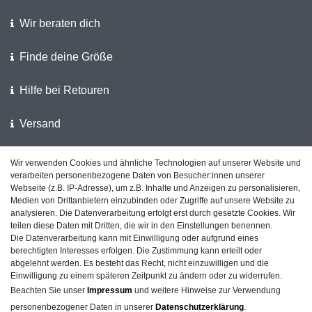
Wir beraten dich
Finde deine Größe
Hilfe bei Retouren
Versand
Wir verwenden Cookies und ähnliche Technologien auf unserer Website und
Wir unterstützen die Polizei
verarbeiten personenbezogene Daten von Besucher:innen unserer
Webseite (z.B. IP-Adresse), um z.B. Inhalte und Anzeigen zu personalisieren,
Kundenfeedback auf ShopVote
Medien von Drittanbietern einzubinden oder Zugriffe auf unsere Website zu
analysieren. Die Datenverarbeitung erfolgt erst durch gesetzte Cookies. Wir
teilen diese Daten mit Dritten, die wir in den Einstellungen benennen.
Die Datenverarbeitung kann mit Einwilligung oder aufgrund eines
berechtigten Interesses erfolgen. Die Zustimmung kann erteilt oder
Impressum
Daten­schutz­erklärung
AGB
abgelehnt werden. Es besteht das Recht, nicht einzuwilligen und die
Einwilligung zu einem späteren Zeitpunkt zu ändern oder zu widerrufen.
Beachten Sie unser
Impressum
und weitere Hinweise zur Verwendung
personenbezogener Daten in unserer
Daten­schutz­erklärung
.
Barrierefreiheitserklärung
Widerrufs­recht