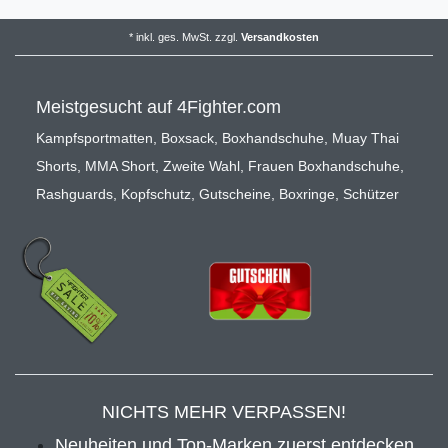
*
inkl. ges. MwSt.
zzgl.
Versandkosten
Meistgesucht auf 4Fighter.com
Kampfsportmatten
,
Boxsack
,
Boxhandschuhe
,
Muay Thai
Shorts
,
MMA Short
,
Zweite Wahl
,
Frauen Boxhandschuhe
,
Rashguards
,
Kopfschutz
,
Gutscheine
,
Boxringe
,
Schützer
NICHTS MEHR VERPASSEN!
Neuheiten und Top-Marken zuerst entdecken