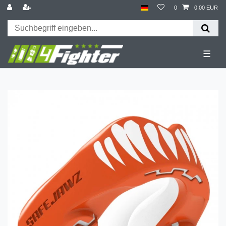
0
0,00 EUR
☰