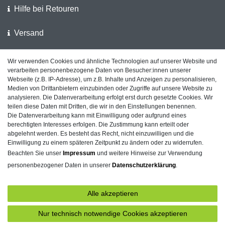
Hilfe bei Retouren
Versand
Wir verwenden Cookies und ähnliche Technologien auf unserer Website und
Wir unterstützen die Polizei
verarbeiten personenbezogene Daten von Besucher:innen unserer
Webseite (z.B. IP-Adresse), um z.B. Inhalte und Anzeigen zu personalisieren,
Kundenfeedback auf ShopVote
Medien von Drittanbietern einzubinden oder Zugriffe auf unsere Website zu
analysieren. Die Datenverarbeitung erfolgt erst durch gesetzte Cookies. Wir
teilen diese Daten mit Dritten, die wir in den Einstellungen benennen.
Die Datenverarbeitung kann mit Einwilligung oder aufgrund eines
berechtigten Interesses erfolgen. Die Zustimmung kann erteilt oder
Impressum
Daten­schutz­erklärung
AGB
abgelehnt werden. Es besteht das Recht, nicht einzuwilligen und die
Einwilligung zu einem späteren Zeitpunkt zu ändern oder zu widerrufen.
Beachten Sie unser
Impressum
und weitere Hinweise zur Verwendung
personenbezogener Daten in unserer
Daten­schutz­erklärung
.
Barrierefreiheitserklärung
Widerrufs­recht
Alle akzeptieren
Kontakt
Vertrag widerrufen
Nur technisch notwendige Cookies akzeptieren