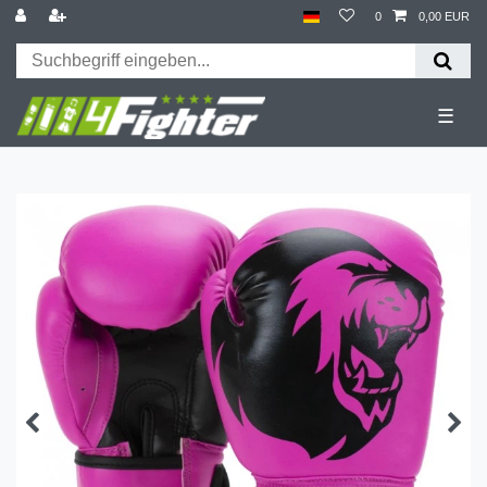
0
0,00 EUR
☰