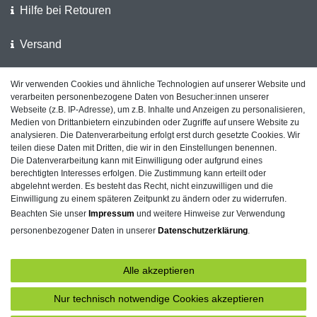
Hilfe bei Retouren
Versand
Wir verwenden Cookies und ähnliche Technologien auf unserer Website und
Wir unterstützen die Polizei
verarbeiten personenbezogene Daten von Besucher:innen unserer
Webseite (z.B. IP-Adresse), um z.B. Inhalte und Anzeigen zu personalisieren,
Kundenfeedback auf ShopVote
Medien von Drittanbietern einzubinden oder Zugriffe auf unsere Website zu
analysieren. Die Datenverarbeitung erfolgt erst durch gesetzte Cookies. Wir
teilen diese Daten mit Dritten, die wir in den Einstellungen benennen.
Die Datenverarbeitung kann mit Einwilligung oder aufgrund eines
berechtigten Interesses erfolgen. Die Zustimmung kann erteilt oder
Impressum
Daten­schutz­erklärung
AGB
abgelehnt werden. Es besteht das Recht, nicht einzuwilligen und die
Einwilligung zu einem späteren Zeitpunkt zu ändern oder zu widerrufen.
Beachten Sie unser
Impressum
und weitere Hinweise zur Verwendung
personenbezogener Daten in unserer
Daten­schutz­erklärung
.
Barrierefreiheitserklärung
Widerrufs­recht
Alle akzeptieren
Kontakt
Vertrag widerrufen
Nur technisch notwendige Cookies akzeptieren