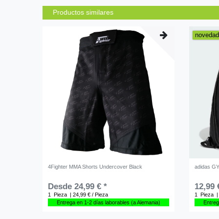
Productos similares
noveda
4Fighter MMA Shorts Undercover Black
adidas G
Desde 24,99 € *
12,99 
1
Pieza
| 24,99 € / Pieza
1
Pieza
|
Entrega en 1-2 días laborables (a Alemania)
Entreg