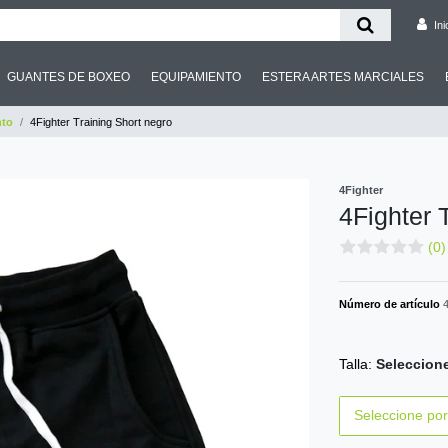
Ini
GUANTES DE BOXEO
EQUIPAMIENTO
ESTERA ARTES MARCIALES
nto
4Fighter Training Short negro
4Fighter
4Fighter 
(0)
Número de artículo
Talla:
Seleccione
Seleccione por