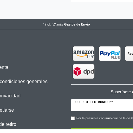
*
incl. IVA
más
Gastos de Envío
enta
condiciones generales
Suscríbete a
privacidad
CORREO ELECTRÓNICO **
etiarse
Por la presente confirmo que he leído 
e retiro