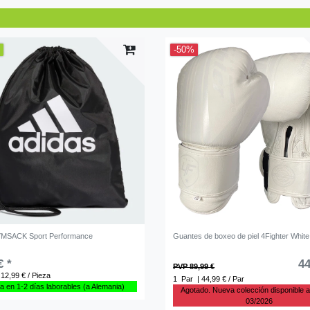
d
-50%
YMSACK Sport Performance
Guantes de boxeo de piel 4Fighter White
€ *
44
PVP 89,99 €
 12,99 € / Pieza
1
Par
| 44,99 € / Par
a en 1-2 días laborables (a Alemania)
Agotado. Nueva colección disponible a
03/2026