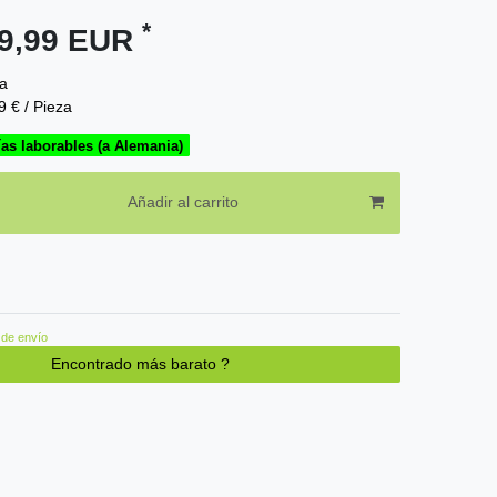
*
19,99 EUR
a
9 € / Pieza
ías laborables (a Alemania)
Añadir al carrito
de envío
Encontrado más barato ?