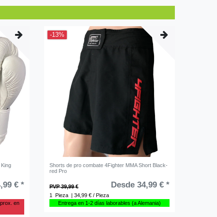
-13%
 King
Shorts de pro combate 4Fighter MMA Short Black-
red Pro
,99 € *
Desde 34,99 € *
PVP 39,99 €
1
Pieza
| 34,99 € / Pieza
prox. en
Entrega en 1-2 días laborables (a Alemania)