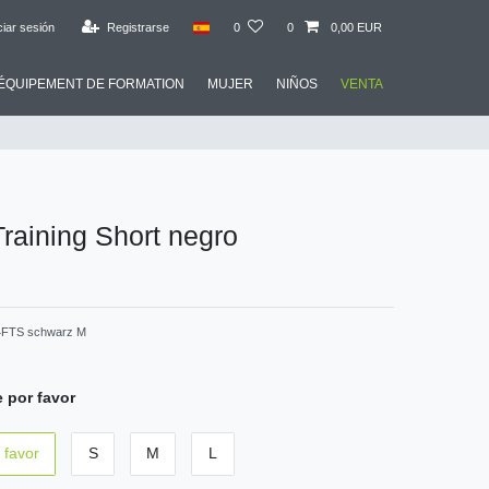
ciar sesión
Registrarse
0
0
0,00 EUR
ÉQUIPEMENT DE FORMATION
MUJER
NIÑOS
VENTA
Training Short negro
4FTS schwarz M
 por favor
 favor
S
M
L