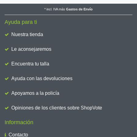
*
incl. IVA
más
Gastos de Envío
Ayuda para ti
Nuestra tienda
Le aconsejaremos
Encuentra tu talla
Ayuda con las devoluciones
Apoyamos a la policía
Opiniones de los clientes sobre ShopVote
Información
Contacto