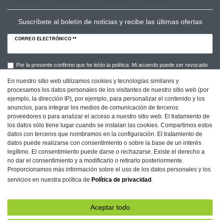
Suscríbete al boletín de noticias y recibe las últimas ofertas
CORREO ELECTRÓNICO **
Por la presente confirmo que he leído la política: Mi acuerdo puede ser revocado
en cualquier momento.**
En nuestro sitio web utilizamos cookies y tecnologías similares y
procesamos los datos personales de los visitantes de nuestro sitio web (por
Suscribirse a
ejemplo, la dirección IP), por ejemplo, para personalizar el contenido y los
anuncios, para integrar los medios de comunicación de terceros
** Este campo es obligatorio.
proveedores o para analizar el acceso a nuestro sitio web. El tratamiento de
los datos sólo tiene lugar cuando se instalan las cookies. Compartimos estos
datos con terceros que nombramos en la configuración. El tratamiento de
datos puede realizarse con consentimiento o sobre la base de un interés
Imprenta
Protección de Datos
Condiciones
legítimo. El consentimiento puede darse o rechazarse. Existe el derecho a
no dar el consentimiento y a modificarlo o retirarlo posteriormente.
Proporcionamos más información sobre el uso de los datos personales y los
servicios en nuestra política de
Política de privacidad
.
Declaration of accessibility
Retirada­recht
Aceptar todo
Contacto
Rescindir el contrato aquí