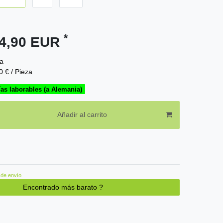
*
24,90 EUR
a
0 € / Pieza
ías laborables (a Alemania)
Añadir al carrito
de envío
Encontrado más barato ?