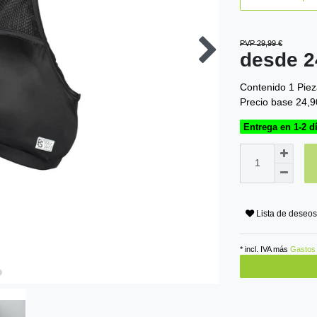
PVP 29,99 €
desde 
Contenido
1
Piez
Precio base
24,9
Entrega en 1-2 d
Lista de deseos
* incl. IVA más
Gastos 