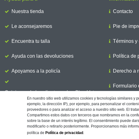
Nuestra tienda
Contacto
Le aconsejaremos
Pie de impr
Encuentra tu talla
Términos y 
Ayuda con las devoluciones
Política de 
Apoyamos a la policía
Derecho a r
Formulario d
Opiniones de los clientes sobre ShopVote
En nuestro sitio web utilizamos cookies y tecnologías similares y 
Envio
ejemplo, la dirección IP), por ejemplo, para personalizar el conte
proveedores o para analizar el acceso a nuestro sitio web. El trata
Compartimos estos datos con terceros que nombramos en la config
sobre la base de un interés legítimo. El consentimiento puede dars
modificarlo o retirarlo posteriormente. Proporcionamos más informa
Imprenta
Protección de Datos
política de
Política de privacidad
.