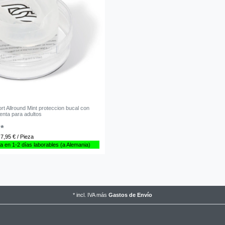
rt Allround Mint proteccion bucal con
enta para adultos
 *
 7,95 € / Pieza
a en 1-2 días laborables (a Alemania)
*
incl. IVA
más
Gastos de Envío