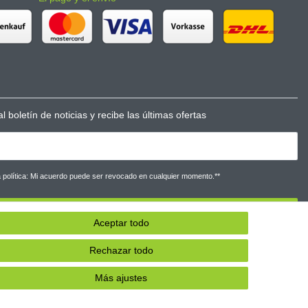
l boletín de noticias y recibe las últimas ofertas
la política: Mi acuerdo puede ser revocado en cualquier momento.**
Suscribirse a
Aceptar todo
** Este campo es obligatorio.
Rechazar todo
Más ajustes
Contacto
cindir el contrato aquí