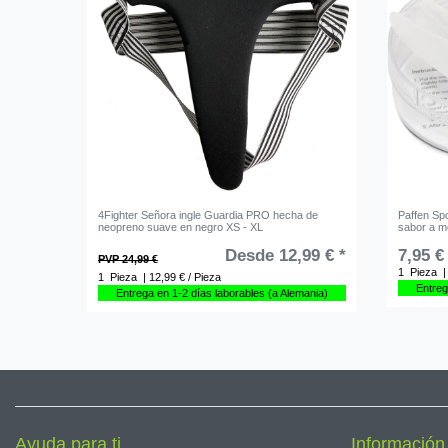
4Fighter Señora ingle Guardia PRO hecha de
Paffen Spo
neopreno suave en negro XS - XL
sabor a m
Desde 12,99 € *
7,95 €
PVP 24,99 €
1
Pieza
|
1
Pieza
| 12,99 € / Pieza
Entreg
Entrega en 1-2 días laborables (a Alemania)
Ayuda para ti
Información