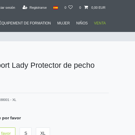
ciar sesión
Registrarse
0
0
0,00 EUR
ÉQUIPEMENT DE FORMATION
MUJER
NIÑOS
VENTA
ort Lady Protector de pecho
188001 - XL
 por favor
 favor
S
XL