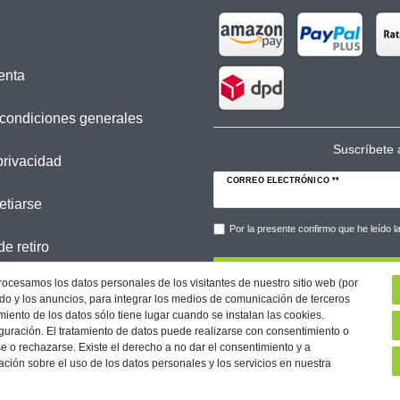
enta
condiciones generales
Suscríbete a
privacidad
CORREO ELECTRÓNICO **
etiarse
Por la presente confirmo que he leído 
e retiro
procesamos los datos personales de los visitantes de nuestro sitio web (por
nido y los anuncios, para integrar los medios de comunicación de terceros
miento de los datos sólo tiene lugar cuando se instalan las cookies.
uración. El tratamiento de datos puede realizarse con consentimiento o
e o rechazarse. Existe el derecho a no dar el consentimiento y a
ción sobre el uso de los datos personales y los servicios en nuestra
Condiciones
Declaration of accessibility
Retirada­recht
Res