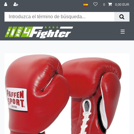
0
0,00 EUR
☰