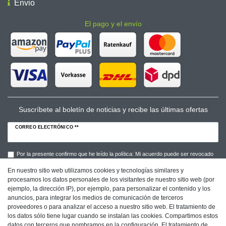
Envio
El pago y el envío
Suscríbete al boletín de noticias y recibe las últimas ofertas
CORREO ELECTRÓNICO **
Por la presente confirmo que he leído la política: Mi acuerdo puede ser revocado
en cualquier momento.**
En nuestro sitio web utilizamos cookies y tecnologías similares y
procesamos los datos personales de los visitantes de nuestro sitio web (por
Suscribirse a
ejemplo, la dirección IP), por ejemplo, para personalizar el contenido y los
anuncios, para integrar los medios de comunicación de terceros
** Este campo es obligatorio.
proveedores o para analizar el acceso a nuestro sitio web. El tratamiento de
los datos sólo tiene lugar cuando se instalan las cookies. Compartimos estos
datos con terceros que nombramos en la configuración. El tratamiento de