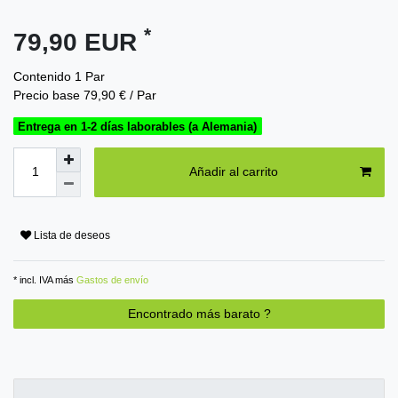
*
79,90 EUR
Contenido
1
Par
Precio base
79,90 € / Par
Entrega en 1-2 días laborables (a Alemania)
Añadir al carrito
Lista de deseos
* incl. IVA más
Gastos de envío
Encontrado más barato ?