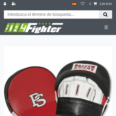
0
0,00 EUR
☰