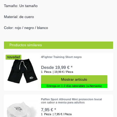
Tamaño
: Un tamaño
Material:
de cuero
Color:
rojo /
negro
/
blanco
Productos similares
novedad
4Fighter Training Short negro
Desde 19,99 € *
1
Pieza
| 19,99 € / Pieza
Mostrar artículo
Entrega en 1-2 días laborables (a Alemania)
Paffen Sport Allround Mint proteccion bucal
con sabor a menta para adultos
7,95 € *
1
Pieza
| 7,95 € / Pieza