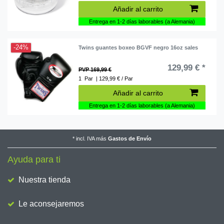
Añadir al carrito
Entrega en 1-2 días laborables (a Alemania)
-24%
Twins guantes boxeo BGVF negro 16oz sales
129,99 € *
PVP 169,99 €
1
Par
| 129,99 € / Par
Añadir al carrito
Entrega en 1-2 días laborables (a Alemania)
*
incl. IVA
más
Gastos de Envío
Ayuda para ti
Nuestra tienda
Le aconsejaremos